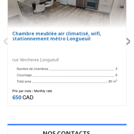
‹
›
Chambre meublée air climatisé, wifi,
stationnement métro Longueuil
rue Vercheres Longueuil
Nombre de chambres
3
Couchage
6
Total area
2
80 m
Prix par mois / Monthly rate
CAD
650
NOS CONTACTS