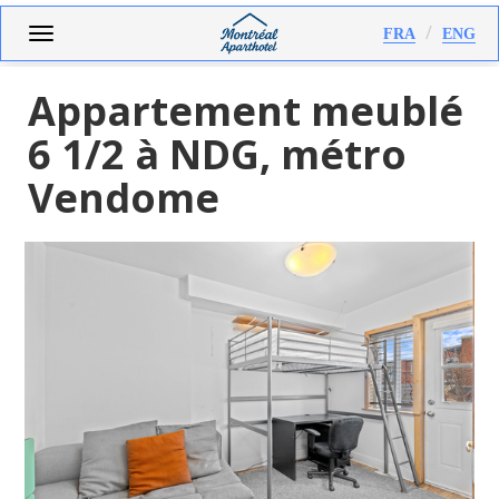
Aller
Toggle
FRA
ENG
au
navigation
contenu
principal
Appartement meublé
6 1/2 à NDG, métro
Vendome