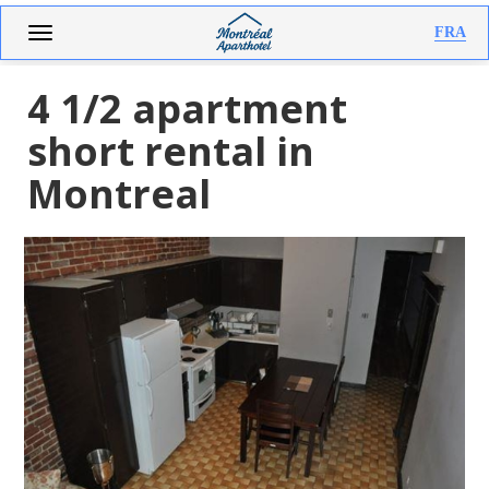
Aller
Toggle
FRA
au
navigation
contenu
principal
4 1/2 apartment
short rental in
Montreal