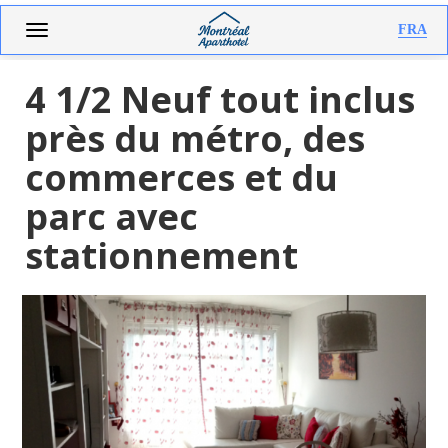
Aller
Toggle
FRA
au
navigation
contenu
principal
4 1/2 Neuf tout inclus
près du métro, des
commerces et du
parc avec
stationnement