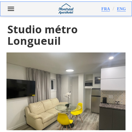
Aller
Toggle
FRA
ENG
au
navigation
contenu
principal
Studio métro
Longueuil