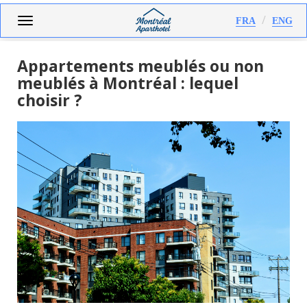
Aller
Toggle
FRA
ENG
au
navigation
contenu
principal
Appartements meublés ou non
meublés à Montréal : lequel
choisir ?