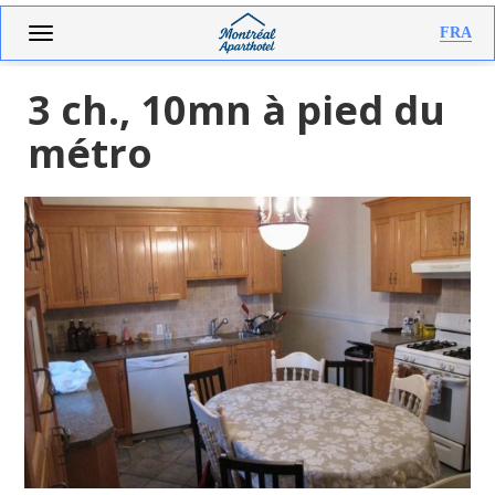
Aller
Toggle
FRA
au
navigation
contenu
principal
3 ch., 10mn à pied du
métro