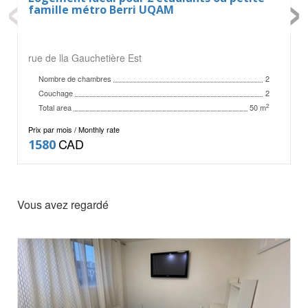
‹
›
famille métro Berri UQAM
rue de lla Gauchetière Est
Nombre de chambres
2
Couchage
2
Total area
2
50 m
Prix par mois / Monthly rate
CAD
1580
Vous avez regardé