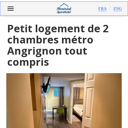
Aller
Toggle
FRA
ENG
au
navigation
contenu
principal
Petit logement de 2
chambres métro
Angrignon tout
compris